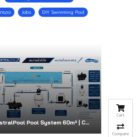
รกรอง
Jobs
DIY Swimming Pool
Cart
AstralPool Pool System 60m³ | Cantabric D600
Compare