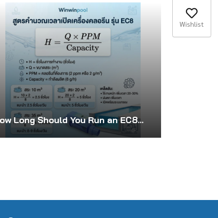
Wishlist
How Long Should You Run an EC8 Salt Chlorinator? Hour Guide by Pool Size for Clear, Clean, and Safe Pool Water