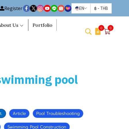
Register
EN
฿
-
THB
About Us
Portfolio
0
0
 swimming pool
.
Article
Pool Troubleshooting
Swimming Pool Construction