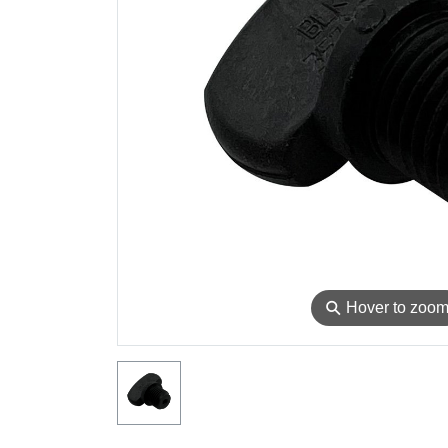
⚲
Hover to zoo