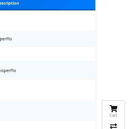
escription
sperFlo
hisperFlo
Cart