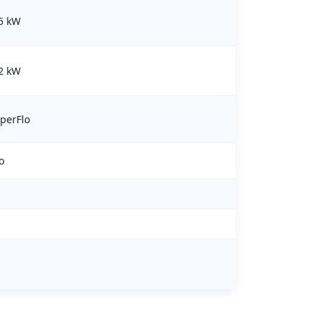
.5 kW
.2 kW
sperFlo
o