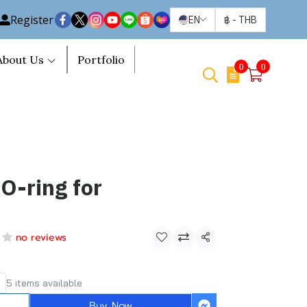
Register
EN
฿
-
THB
About Us
Portfolio
0
0
O-ring for
no reviews
Share
5 items available
Buy Now