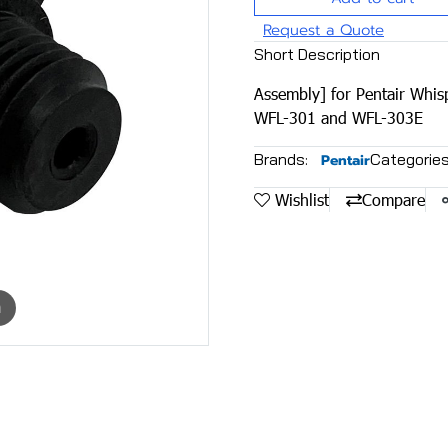
Request a Quote
Short Description
Assembly] for Pentair Whi
WFL-301 and WFL-303E
Brands:
Categories
Pentair
Wishlist
Compare
m