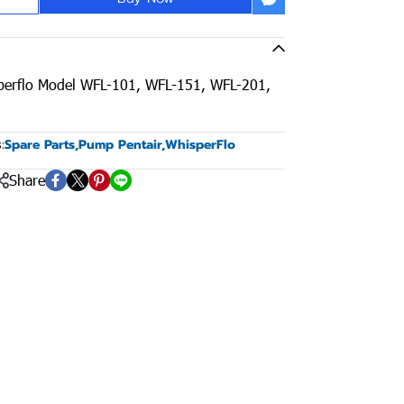
sperflo Model WFL-101, WFL-151, WFL-201,
:
Spare Parts
,
Pump Pentair
,
WhisperFlo
Share