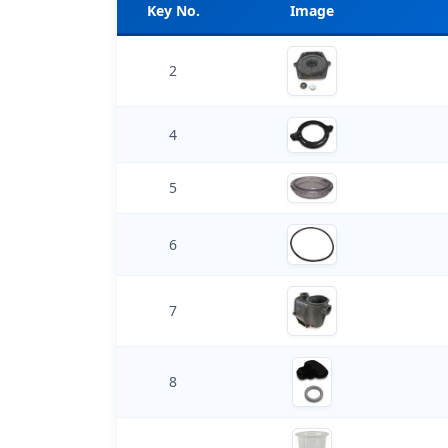
Key No.
Image
2
4
5
6
7
8