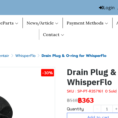
Login
eParts
News/Article
Payment Methods
Contact
ntair
WhisperFlo
Drain Plug & O-ring for WhisperFlo
Drain Plug & 
-30%
WhisperFlo
SKU : SP-PT-R357161
0 Sold
฿363
฿518
Quantity
Add to cart