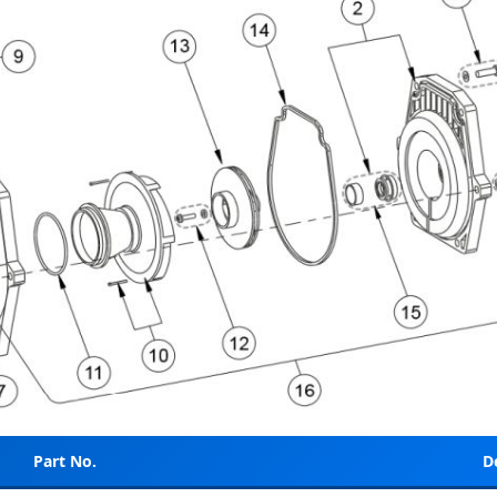
Part No.
D