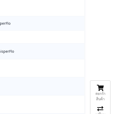
sperFlo
hisperFlo
ตะกร้า
สินค้า