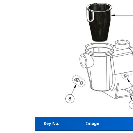
Key No.
Image