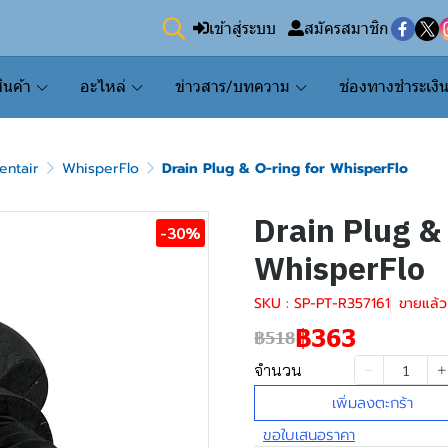
เข้าสู่ระบบ
สมัครสมาชิก
ินค้า
อะไหล่
ข่าวสาร/บทความ
ช่องทางชำระเงิ
entair
WhisperFlo
Drain Plug & O-ring for WhisperFlo
Drain Plug & 
-30%
WhisperFlo
SKU : SP-PT-R357161
ขายแล้ว 
฿363
฿518
จำนวน
เพิ่มลงตะกร้า
ขอใบเสนอราคา