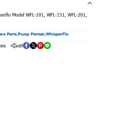
sperflo Model WFL-101, WFL-151, WFL-201,
are Parts
,
Pump Pentair
,
WhisperFlo
ียบ
แชร์