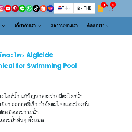
0
0
TH
฿
-
THB
น
เกี่ยวกับเรา
ผลงานของเรา
ติดต่อเรา
จัดตะใคร่ Algicide
mical for Swimming Pool
ตะไคร่น้ำ แก้ปัญหาสระว่ายมีตะไคร่น้ำ
ีเขียว ออกฤทธิ์เร็ว กำจัดตะไคร่และป้องกัน
ต้องปิดสระว่ายน้ำ
นสระน้ำอื่นๆ ทั้งหมด