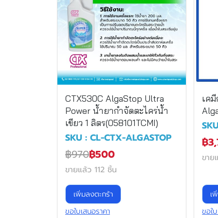
CTX530C AlgaStop Ultra
เคมี
Power น้ำยากำจัดตะไคร่น้ำ
Alg
เขียว 1 ลิตร(058101TCMI)
SKU
SKU : CL-CTX-ALGASTOP
฿3
฿970
฿500
ขายแ
ขายแล้ว 112 ชิ้น
เพิ่มลงตะกร้า
เพ
ขอใบเสนอราคา
ขอใบ