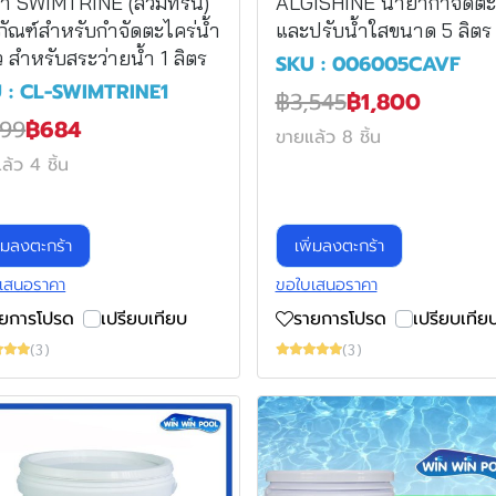
ยา SWIMTRINE (สวิมทรีน)
ALGISHINE น้ำยากำจัดตะ
ภัณฑ์สำหรับกำจัดตะไคร่น้ำ
และปรับน้ำใสขนาด 5 ลิตร
ว สำหรับสระว่ายน้ำ 1 ลิตร
SKU : 006005CAVF
 : CL-SWIMTRINE1
฿3,545
฿1,800
199
฿684
ขายแล้ว 8 ชิ้น
ล้ว 4 ชิ้น
ิ่มลงตะกร้า
เพิ่มลงตะกร้า
เสนอราคา
ขอใบเสนอราคา
ายการโปรด
เปรียบเทียบ
รายการโปรด
เปรียบเทีย
(3)
(3)