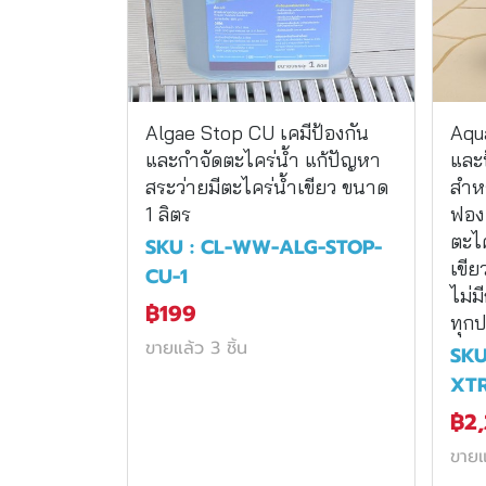
Algae Stop CU เคมีป้องกัน
Aqu
และกำจัดตะไคร่น้ำ แก้ปัญหา
และป
สระว่ายมีตะไคร่น้ำเขียว ขนาด
สำหร
1 ลิตร
ฟอง 
ตะไค
SKU : CL-WW-ALG-STOP-
เขีย
CU-1
ไม่ม
฿199
ทุก
ขายแล้ว 3 ชิ้น
SKU
XT
฿2
ขายแ