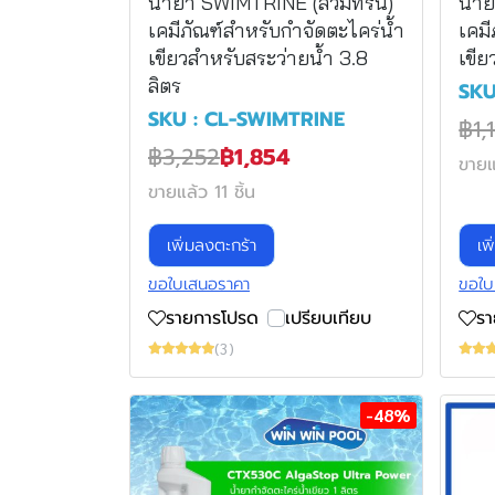
น้ำยา SWIMTRINE (สวิมทรีน)
น้ำ
เคมีภัณฑ์สำหรับกำจัดตะไคร่น้ำ
เคมี
เขียวสำหรับสระว่ายน้ำ 3.8
เขีย
ลิตร
SKU
SKU : CL-SWIMTRINE
฿1,
฿3,252
฿1,854
ขายแ
ขายแล้ว 11 ชิ้น
เพิ่มลงตะกร้า
เพ
ขอใบเสนอราคา
ขอใบ
รายการโปรด
เปรียบเทียบ
ร
(3)
-48%