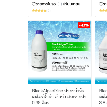
รายการโปรด
เปรียบเทียบ
ร
(2)
-43%
BlackAlgaeTrine น้ำยากำจัด
Bla
ตะใคร่น้ำดำ สำหรับสระว่ายน้ำ
ตะใค
0.95 ลิตร
3.8 