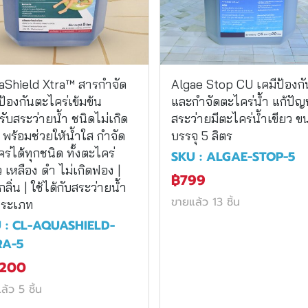
aShield Xtra™ สารกำจัด
Algae Stop CU เคมีป้องกั
้องกันตะไคร่เข้มข้น
และกำจัดตะไคร่น้ำ แก้ปั
ับสระว่ายน้ำ ชนิดไม่เกิด
สระว่ายมีตะไคร่น้ำเขียว 
พร้อมช่วยให้น้ำใส กำจัด
บรรจุ 5 ลิตร
ร่ได้ทุกชนิด ทั้งตะไคร่
SKU : ALGAE-STOP-5
ว เหลือง ดำ ไม่เกิดฟอง |
฿799
ีกลิ่น | ใช้ได้กับสระว่ายน้ำ
ขายแล้ว 13 ชิ้น
ประเภท
 : CL-AQUASHIELD-
RA-5
,200
ล้ว 5 ชิ้น