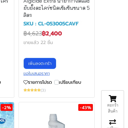
ไคร่
Algicide Extra น้ำยากำจัดและ
ยับยั้งตะไคร่ชนิดเข้มข้นขนาด 5
ลิตร
SKU : CL-053005CAVF
฿4,623
฿2,400
ขายแล้ว 22 ชิ้น
เพิ่มลงตะกร้า
ขอใบเสนอราคา
บ
รายการโปรด
เปรียบเทียบ
(3)
ตะกร้า
-2%
-43%
สินค้า