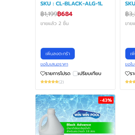
SKU : CL-BLACK-ALG-1L
SKU
฿1,199
฿684
฿3,
ขายแล้ว 2 ชิ้น
ขายแ
เพิ่มลงตะกร้า
เพ
ขอใบเสนอราคา
ขอใบ
รายการโปรด
เปรียบเทียบ
ร
(2)
-43%