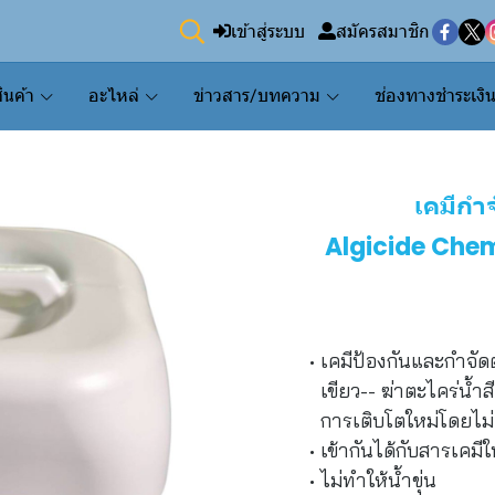
เข้าสู่ระบบ
สมัครสมาชิก
ินค้า
อะไหล่
ข่าวสาร/บทความ
ช่องทางชำระเงิ
เคมีกำ
Algicide Che
เคมีป้องกันและกำจัด
เขียว-- ฆ่าตะไคร่น้ำส
การเติบโตใหม่โดยไม่
เข้ากันได้กับสารเคมีใ
ไม่ทำให้น้ำขุ่น