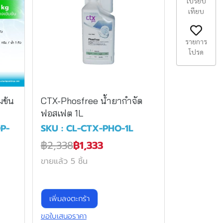
เปรียบ
เทียบ
รายการ
โปรด
มข้น
CTX-Phosfree น้ำยากำจัด
ฟอสเฟต 1L
P-
SKU : CL-CTX-PHO-1L
฿2,338
฿1,333
ขายแล้ว 5 ชิ้น
เพิ่มลงตะกร้า
ขอใบเสนอราคา