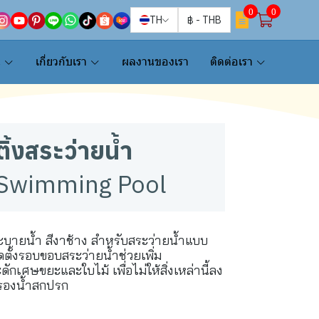
0
0
TH
฿
-
THB
น
เกี่ยวกับเรา
ผลงานของเรา
ติดต่อเรา
ิ้งสระว่ายน้ำ
 Swimming Pool
บายน้ำ สีงาช้าง สำหรับสระว่ายน้ำแบบ
ิดตั้งรอบขอบสระว่ายน้ำช่วยเพิ่ม
เศษขยะและใบไม้ เพื่อไม่ให้สิ่งเหล่านี้ลง
ำรองน้ำสกปรก