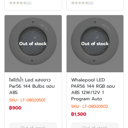
(0)
(0)
Out of stock
Out of stock
ไฟใต้น้ำ Led แสงขาว
Whalepool LED
Par56 144 Bulbs ขอบ
PAR56 144 RGB ขอบ
ABS
ABS 12W/12V 1
Program Auto
SKU : LT-08020501
SKU : LT-08020502
฿900
฿1,500
Out of stock
Out of stock