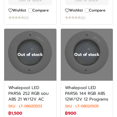
Wishlist
Compare
Wishlist
Compare
(0)
(0)
Out of stock
Out of stock
Whalepool LED
Whalepool LED
PAR56 252 RGB ขอบ
PAR56 144 RGB ABS
ABS 21 W/12V AC
12W/12V 12 Programs
SKU : LT-08020503
SKU : LT-08020505
฿1,500
฿900