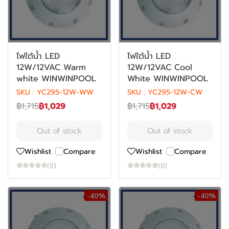
ไฟใต้น้ำ LED
ไฟใต้น้ำ LED
12W/12VAC Warm
12W/12VAC Cool
white WINWINPOOL
White WINWINPOOL
SKU : YC295-12W-WW
SKU : YC295-12W-CW
฿1,715
฿1,029
฿1,715
฿1,029
Out of stock
Out of stock
Wishlist
Compare
Wishlist
Compare
(0)
(0)
-40%
-40%