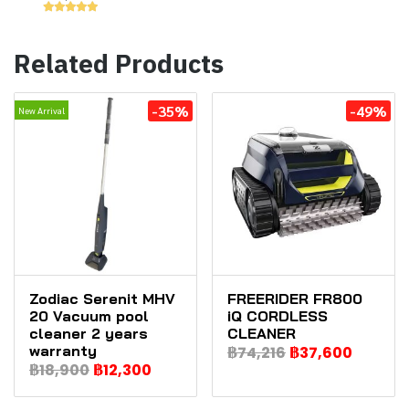
Related Products
-35%
-49%
New Arrival
Zodiac Serenit MHV
FREERIDER FR800
20 Vacuum pool
iQ CORDLESS
cleaner 2 years
CLEANER
warranty
฿74,216
฿37,600
฿18,900
฿12,300