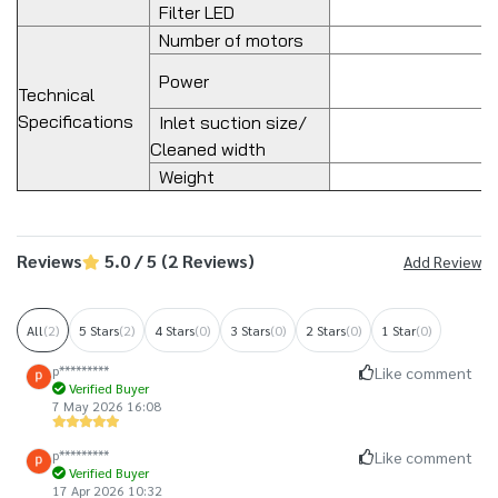
Filter LED
Number of motors
Power
Technical
Specifications
Inlet suction size/
Cleaned width
Weight
Reviews
5.0 / 5 (2 Reviews)
Add Review
All
(2)
5 Stars
(2)
4 Stars
(0)
3 Stars
(0)
2 Stars
(0)
1 Star
(0)
p*********
Like comment
Verified Buyer
7 May 2026 16:08
p*********
Like comment
Verified Buyer
17 Apr 2026 10:32