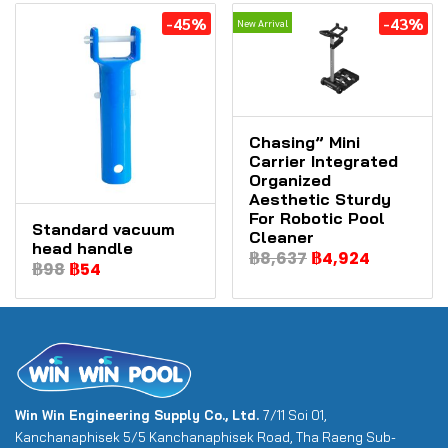
-45%
-43%
New Arrival
Chasing” Mini
Carrier Integrated
Organized
Aesthetic Sturdy
For Robotic Pool
Standard vacuum
Cleaner
head handle
฿8,637
฿4,924
฿98
฿54
Win Win Engineering Supply Co., Ltd.
7/11 Soi 01,
Kanchanaphisek 5/5 Kanchanaphisek Road, Tha Raeng Sub-