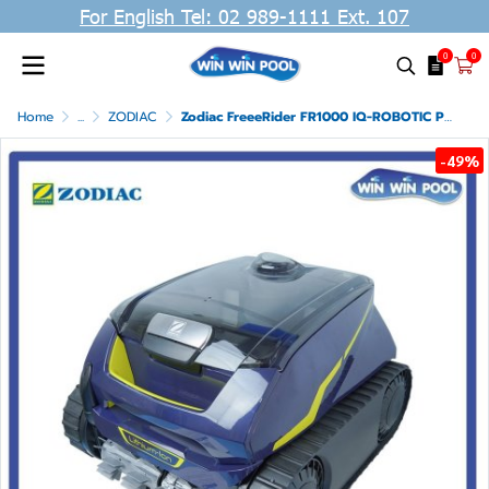
For English Tel: 02 989-1111 Ext. 107
0
0
Home
...
ZODIAC
Zodiac FreeeRider FR1000 IQ-ROBOTIC POOL CLEANER หุ่นยนต์ทำความสระอาดสระว่ายน้ำ รุ่น FreeRider FR1000 IQ เหมาะสำหรับสระไม่เกิน 6x12 เมตร/72 คิว, แบบไร้สายเคเบิล (code; WR000527)
-49%