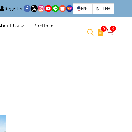
Register
EN
฿
-
THB
About Us
Portfolio
0
0