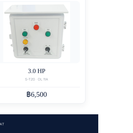
3.0 HP
S-T20 · OL 11A
฿6,500
VAT