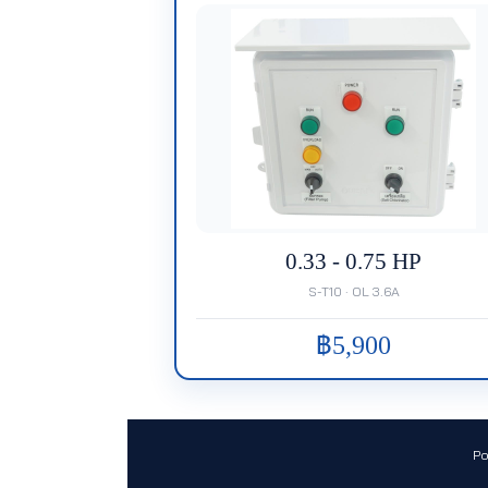
0.33 - 0.75 HP
S-T10 · OL 3.6A
฿5,900
Po