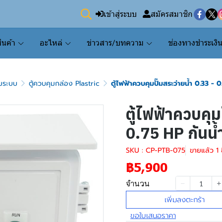
เข้าสู่ระบบ
สมัครสมาชิก
ินค้า
อะไหล่
ข่าวสาร/บทความ
ช่องทางชำระเงิ
ุมระบบ
ตู้ควบคุมกล่อง Plastric
ตู้ไฟฟ้าควบคุมปั๊มสระว่ายน้ำ 0.33 - 0
ตู้ไฟฟ้าควบคุม
0.75 HP กันน้ำ
SKU : CP-PTB-075
ขายแล้ว 1 ช
฿5,900
จำนวน
เพิ่มลงตะกร้า
ขอใบเสนอราคา