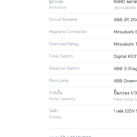
ตู้ควบคุม
NANO พลาสต
Enclosure
290×328×160
Circuit Breaker
ABB 2P, 20
Magnetic Contactor
Mitsubishi 
Overload Relay
Mitsubishi 
Timer Switch
Digital KG31
Selector Switch
ABB 3-Stag
Pilot Lamp
ABB Green×2
กำลังปั๊ม
ปั๊มกรอง 1/
Pump Capacity
Filter Pump 1
ไฟฟ้า
1 เฟส 220V
Supply