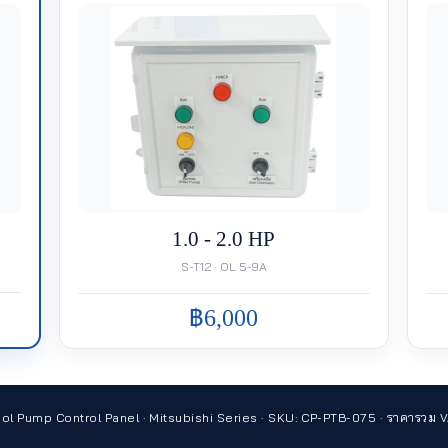
1.0 - 2.0 HP
S-T12 · OL 5-9A
฿6,000
ol Pump Control Panel · Mitsubishi Series · SKU: CP-PTB-075 · ราคารวม 