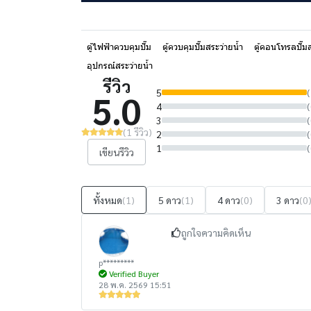
ตู้ไฟฟ้าควบคุมปั๊ม
ตู้ควบคุมปั๊มสระว่ายน้ำ
ตู้คอนโทรลปั๊ม
อุปกรณ์สระว่ายน้ำ
รีวิว
5
(
5.0
4
(
3
(
(1 รีวิว)
2
(
1
(
เขียนรีวิว
ทั้งหมด
(1)
5 ดาว
(1)
4 ดาว
(0)
3 ดาว
(0
ถูกใจความคิดเห็น
p*********
Verified Buyer
28 พ.ค. 2569 15:51