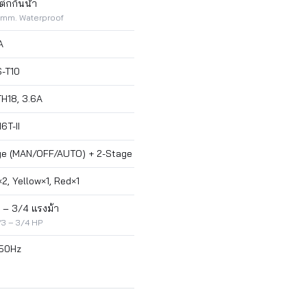
ิกกันน้ำ
 mm. Waterproof
A
S-T10
TH18, 3.6A
6T-II
e (MAN/OFF/AUTO) + 2-Stage
, Yellow×1, Red×1
3 – 3/4 แรงม้า
/3 – 3/4 HP
 50Hz