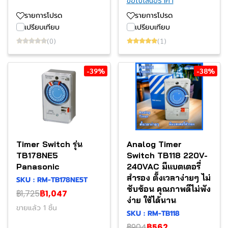
ขอใบเสนอราคา
รายการโปรด
รายการโปรด
เปรียบเทียบ
เปรียบเทียบ
(0)
(1)
-39%
-38%
Timer Switch รุ่น
Analog Timer
TB178NE5
Switch TB118 220V-
Panasonic
240VAC มีแบตเตอรี่
สำรอง ตั้งเวลาง่ายๆ ไม่
SKU : RM-TB178NE5T
ซับซ้อน คุณภาพดีไม่พัง
฿1,725
฿1,047
ง่าย ใช้ได้นาน
ขายแล้ว 1 ชิ้น
SKU : RM-TB118
฿904
฿562