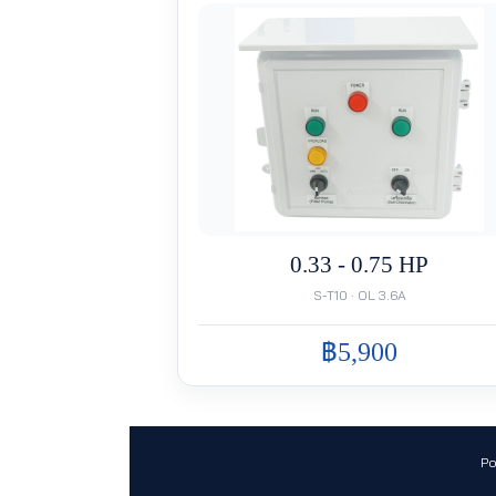
0.33 - 0.75 HP
S-T10 · OL 3.6A
฿5,900
Po