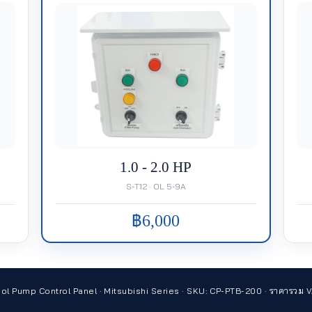
1.0 - 2.0 HP
S-T12 · OL 5-9A
฿6,000
ol Pump Control Panel · Mitsubishi Series · SKU: CP-PTB-200 · ราคารวม 