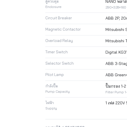
ตู้ควบคุม
NANO พลาสต
Enclosure
290×328×160
Circuit Breaker
ABB 2P, 20
Magnetic Contactor
Mitsubishi 
Overload Relay
Mitsubishi 
Timer Switch
Digital KG31
Selector Switch
ABB 3-Stag
Pilot Lamp
ABB Green×2
กำลังปั๊ม
ปั๊มกรอง 1-2
Pump Capacity
Filter Pump 1
ไฟฟ้า
1 เฟส 220V
Supply