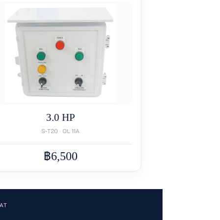
3.0 HP
S-T20 · OL 11A
฿6,500
VAT