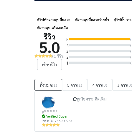
ตู้ไฟฟ้าควบคุมปั๊มสระ
ตู้ควบคุมปั๊มสระว่ายน้ำ
ตู้ไฟปั๊มสร
ตู้ควบคุมเครื่องเกลือ
รีวิว
5
(
5.0
4
(
3
(
(1 รีวิว)
2
(
1
(
เขียนรีวิว
ทั้งหมด
(1)
5 ดาว
(1)
4 ดาว
(0)
3 ดาว
(0
ถูกใจความคิดเห็น
p*********
Verified Buyer
28 พ.ค. 2569 15:51