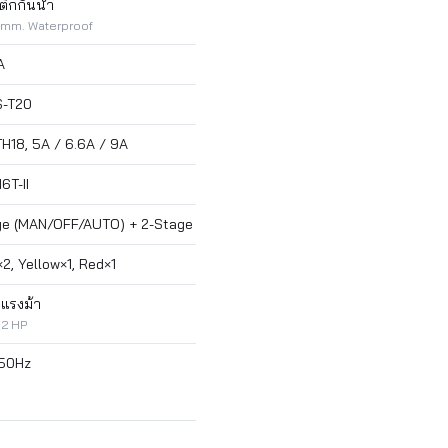
ิกกันน้ำ
 mm. Waterproof
A
S-T20
TH18, 5A / 6.6A / 9A
6T-II
e (MAN/OFF/AUTO) + 2-Stage
, Yellow×1, Red×1
 แรงม้า
-2 HP
 50Hz