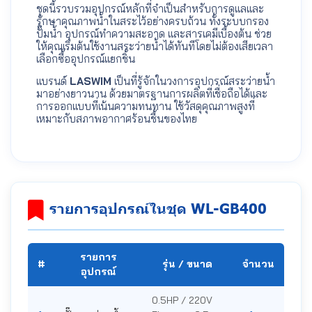
ชุดนี้รวบรวมอุปกรณ์หลักที่จำเป็นสำหรับการดูแลและ
รักษาคุณภาพน้ำในสระไว้อย่างครบถ้วน ทั้งระบบกรอง
ปั๊มน้ำ อุปกรณ์ทำความสะอาด และสารเคมีเบื้องต้น ช่วย
ให้คุณเริ่มต้นใช้งานสระว่ายน้ำได้ทันทีโดยไม่ต้องเสียเวลา
เลือกซื้ออุปกรณ์แยกชิ้น
แบรนด์
LASWIM
เป็นที่รู้จักในวงการอุปกรณ์สระว่ายน้ำ
มาอย่างยาวนาน ด้วยมาตรฐานการผลิตที่เชื่อถือได้และ
การออกแบบที่เน้นความทนทาน ใช้วัสดุคุณภาพสูงที่
เหมาะกับสภาพอากาศร้อนชื้นของไทย
รายการอุปกรณ์ในชุด WL-GB400
รายการ
#
รุ่น / ขนาด
จำนวน
อุปกรณ์
0.5HP / 220V