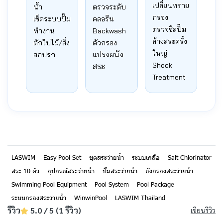
เปลี่ยนทราย
น้ำ
ตรวจระดับ
กรอง
เช็คระบบปั๊ม
คลอรีน
ตรวจซีลปั๊ม
ทำงาน
Backwash
ล้างสระครั้ง
ตักใบไม้/สิ่ง
ตัวกรอง
ใหญ่
แปรงผนัง
สกปรก
Shock
สระ
Treatment
LASWIM
Easy Pool Set
ชุดสระว่ายน้ำ
ระบบเกลือ
Salt Chlorinator
สระ 10 คิว
อุปกรณ์สระว่ายน้ำ
ปั๊มสระว่ายน้ำ
ถังกรองสระว่ายน้ำ
Swimming Pool Equipment
Pool System
Pool Package
ระบบกรองสระว่ายน้ำ
WinwinPool
LASWIM Thailand
รีวิว
5.0 / 5 (1 รีวิว)
เขียนรีวิว