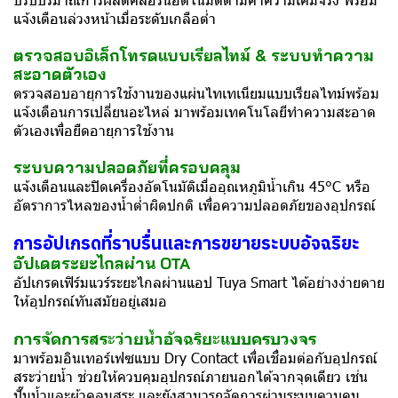
แจ้งเตือนล่วงหน้าเมื่อระดับเกลือต่ำ
ตรวจสอบอิเล็กโทรดแบบเรียลไทม์ & ระบบทำความ
สะอาดตัวเอง
ตรวจสอบอายุการใช้งานของแผ่นไทเทเนียมแบบเรียลไทม์พร้อม
แจ้งเตือนการเปลี่ยนอะไหล่ มาพร้อมเทคโนโลยีทำความสะอาด
ตัวเองเพื่อยืดอายุการใช้งาน
ระบบความปลอดภัยที่ครอบคลุม
แจ้งเตือนและปิดเครื่องอัตโนมัติเมื่ออุณหภูมิน้ำเกิน 45°C หรือ
อัตราการไหลของน้ำต่ำผิดปกติ เพื่อความปลอดภัยของอุปกรณ์
การอัปเกรดที่ราบรื่นและการขยายระบบอัจฉริยะ
อัปเดตระยะไกลผ่าน OTA
อัปเกรดเฟิร์มแวร์ระยะไกลผ่านแอป Tuya Smart ได้อย่างง่ายดาย
ให้อุปกรณ์ทันสมัยอยู่เสมอ
การจัดการสระว่ายน้ำอัจฉริยะแบบครบวงจร
มาพร้อมอินเทอร์เฟซแบบ Dry Contact เพื่อเชื่อมต่อกับอุปกรณ์
สระว่ายน้ำ ช่วยให้ควบคุมอุปกรณ์ภายนอกได้จากจุดเดียว เช่น
ปั๊มน้ำและผ้าคลุมสระ และยังสามารถจัดการผ่านระบบควบคุม