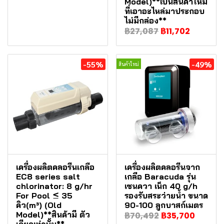
Model)**เป็นสินค้าใหม่
ที่เอาอะไหล่มาประกอบ
ไม่มีกล่อง**
฿27,087
฿11,702
-55%
-49%
สินค้าใหม่
เครื่องผลิตคลอรีนเกลือ
เครื่องผลิตคลอรีนจาก
EC8 series salt
เกลือ Baracuda รุ่น
chlorinator: 8 g/hr
เซนควา เน็ก 40 g/h
For Pool ≤ 35
รองรับสระว่ายน้ำ ขนาด
คิว(m³) (Old
90-100 ลูกบาสก์เมตร
Model)**สินค้ามี ตัว
฿70,492
฿35,700