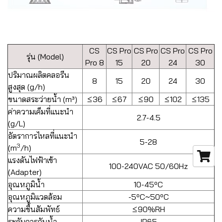
CS
CS Pro
CS Pro
CS Pro
CS Pro
รุ่น (Model)
Pro 8
15
20
24
30
ปริมาณผลิตคลอรีน
8
15
20
24
30
สูงสุด (g/h)
ขนาดสระว่ายน้ำ (m³)
≤36
≤67
≤90
≤102
≤135
ค่าความเค็มที่แนะนำ
2.7-4.5
(g/L)
อัตราการไหลที่แนะนำ
5-28
3
(m
/h)
แรงดันไฟฟ้าเข้า
100-240VAC 50/60Hz
(Adapter)
อุณหภูมิน้ำ
10-45ºC
อุณหภูมิแวดล้อม
-5ºC~50ºC
ความชื้นสัมพัทธ์
≤90%RH
ระดับการกันน้ำ
IP65