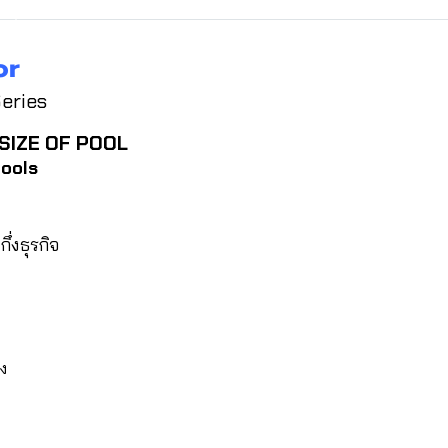
tor
Series
SIZE OF POOL
pools
่งธุรกิจ
มง