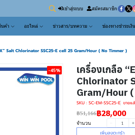
เข้าสู่ระบบ
สมัครสมาชิก
ินค้า
อะไหล่
ข่าวสาร/บทความ
ช่องทางชำระเงิ
UX” Salt Chlorinator SSC25-E cell 25 Gram/Hour ( No Timmer )
เครื่องเกลือ 
-45%
Chlorinator 
Gram/Hour (
SKU : SC-EM-SSC25-E
ขายแล้
฿28,000
฿51,166
จำนวน
เพิ่มลงตะกร้า