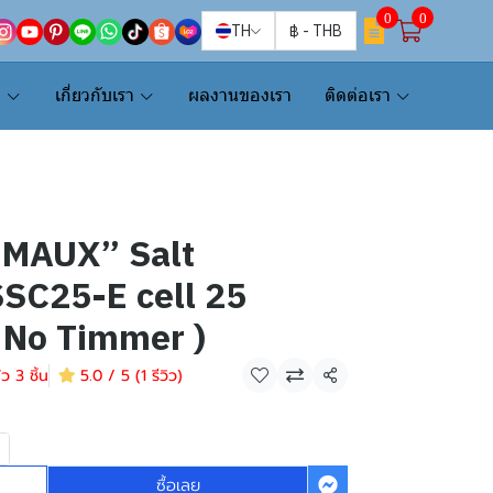
0
0
TH
฿
-
THB
น
เกี่ยวกับเรา
ผลงานของเรา
ติดต่อเรา
“EMAUX” Salt
SSC25-E cell 25
 No Timmer )
ว 3 ชิ้น
5.0 / 5 (1 รีวิว)
แชร์
ซื้อเลย