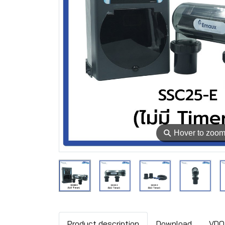
⚲
Hover to zoo
Product description
Download
VDO