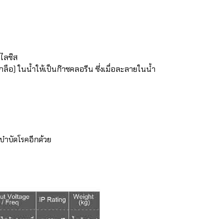
ไลซิส
ลือ) ในน้ำให้เป็นก๊าซคลอรีน ซึ่งเมื่อละลายในน้ำ
รบำบัดโรคอีกด้วย