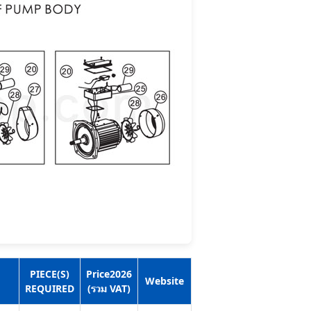
PIECE(S)
Price2026
Website
REQUIRED
(รวม VAT)