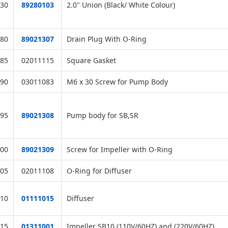
30
89280103
2.0" Union (Black/ White Colour)
80
89021307
Drain Plug With O-Ring
85
02011115
Square Gasket
90
03011083
M6 x 30 Screw for Pump Body
95
89021308
Pump body for SB,SR
00
89021309
Screw for Impeller with O-Ring
05
02011108
O-Ring for Diffuser
10
01111015
Diffuser
15
01311001
Impeller SB10 (110V/60HZ) and (220V/60HZ)