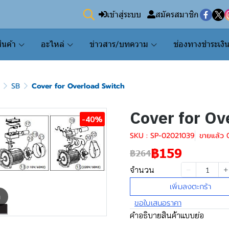
เข้าสู่ระบบ
สมัครสมาชิก
ินค้า
อะไหล่
ข่าวสาร/บทความ
ช่องทางชำระเงิ
SB
Cover for Overload Switch
Cover for Ov
-40%
SKU : SP-02021039
ขายแล้ว 0
฿159
฿264
จำนวน
เพิ่มลงตะกร้า
m
ขอใบเสนอราคา
คำอธิบายสินค้าแบบย่อ