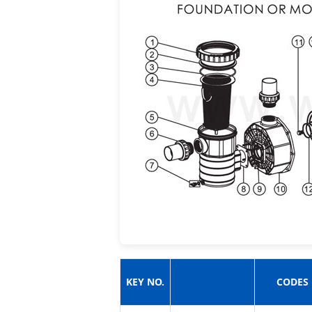
KEY NO.
CODES