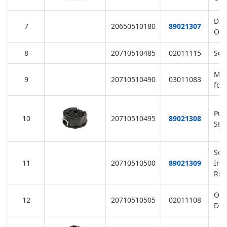
Dra
7
20650510180
89021307
O-R
8
20710510485
02011115
Squ
M6 
9
20710510490
03011083
for
Pum
10
20710510495
89021308
SB,
Scr
11
20710510500
89021309
Imp
Rin
O-R
12
20710510505
02011108
Dif