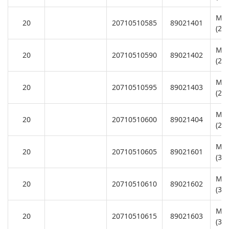
Mot
20
20710510585
89021401
(22
Mot
20
20710510590
89021402
(22
Mot
20
20710510595
89021403
(22
Mot
20
20710510600
89021404
(22
Mot
20
20710510605
89021601
(38
Mot
20
20710510610
89021602
(38
Mot
20
20710510615
89021603
(38