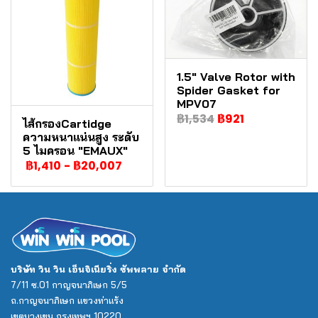
1.5" Valve Rotor with
Spider Gasket for
MPV07
฿1,534
฿921
ไส้กรองCartidge
ความหนาแน่นสูง ระดับ
5 ไมครอน "EMAUX"
฿1,410
-
฿20,007
บริษัท วิน วิน เอ็นจิเนียริ่ง ซัพพลาย จำกัด
7/11 ซ.01 กาญจนาภิเษก 5/5
ถ.กาญจนาภิเษก แขวงท่าแร้ง
เขตบางเขน กรุงเทพฯ 10220