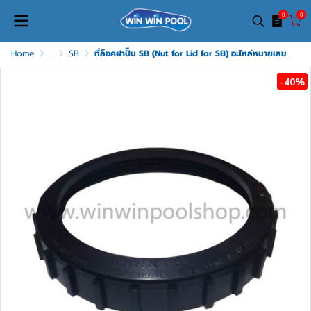
0
0
Home
...
SB
ที่ล็อคฝาปั๊ม SB (Nut for Lid for SB) อะไหล่หมายเลข 1
-40%