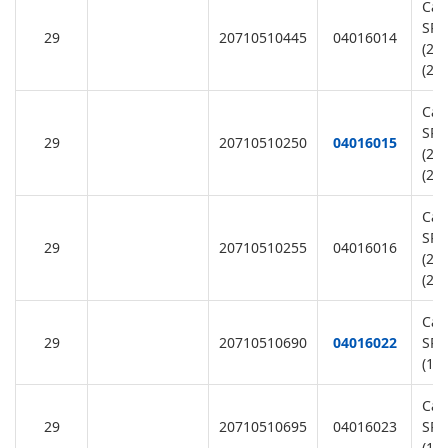
Cap
SR1
29
20710510445
04016014
(22
(22
Cap
SR2
29
20710510250
04016015
(22
(22
Cap
SR3
29
20710510255
04016016
(22
(22
Cap
29
20710510690
04016022
SR1
(11
Cap
29
20710510695
04016023
SR2
(11