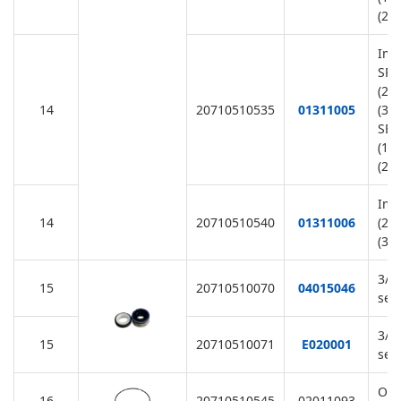
(22
Imp
SR1
(22
14
20710510535
01311005
(38
SB3
(11
(22
Imp
14
20710510540
01311006
(22
(38
3/4
15
20710510070
04015046
sea
3/4
15
20710510071
E020001
sea
O-R
16
20710510545
02011093