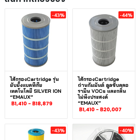
-43%
-44%
ไส้กรองCartridge รุ่น
ไส้กรองCartridge
ยับยั้งแบคทีเรีย
ถ่านกัมมันต์ ดูดซับคลอ
เทคโนโลยี SILVER ION
รามีน VOCs และกลิ่น
“EMAUX”
ไม่พึงประสงค์
“EMAUX”
฿1,410
-
฿18,879
฿1,410
-
฿20,007
-43%
-40%