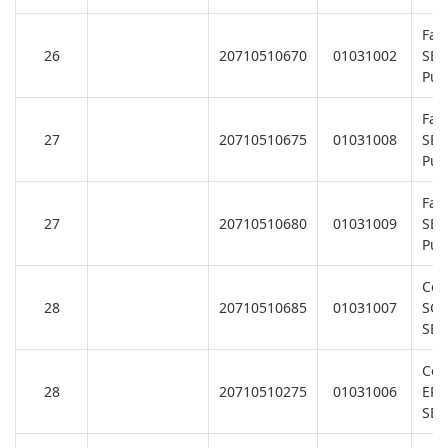
Fan
26
20710510670
01031002
SB/
Pu
Fan
27
20710510675
01031008
SB/
Pu
Fan
27
20710510680
01031009
SB/
Pu
Coo
28
20710510685
01031007
SC
SB/
Coo
28
20710510275
01031006
EPH
SB/