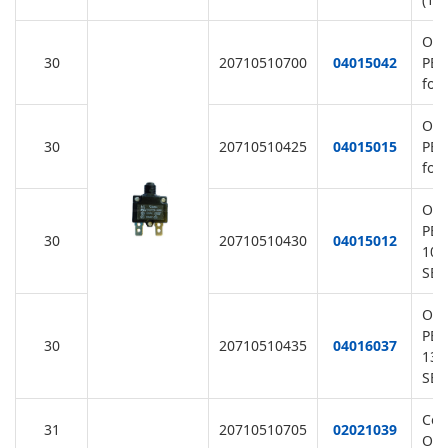
Ove
30
20710510700
04015042
PE7
for
Ove
30
20710510425
04015015
PE7
for
Ove
PE7
30
20710510430
04015012
10A
SB/
Ove
PE7
30
20710510435
04016037
13A
SB/
Cov
31
20710510705
02021039
Ove