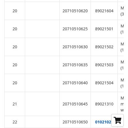
Mot
20
20710510620
89021604
(38
Mot
20
20710510625
89021501
(11
Mot
20
20710510630
89021502
(11
Mot
20
20710510635
89021503
(11
Mot
20
20710510640
89021504
(11
M8*
21
20710510645
89021310
mot
was
22
20710510650
01021021
Ope