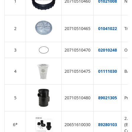
1
20710510460
01021008
Nut
2
20710510465
01041022
Tra
3
20710510470
02010248
O-R
4
20710510475
01111030
Bas
5
20710510480
89021305
Pre
2.0
6*
20651610030
89280103
(Bl
Col