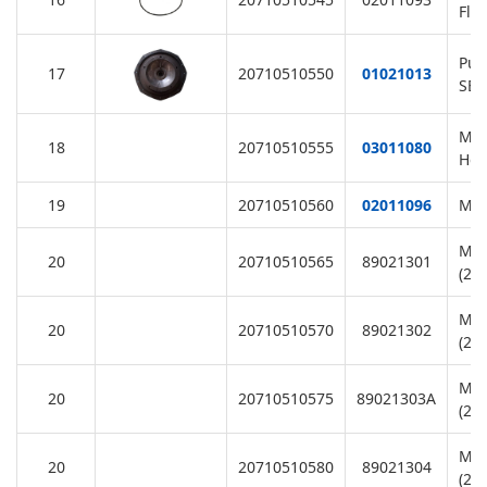
Fla
Pum
17
20710510550
01021013
SB/
M6
18
20710510555
03011080
Hex
19
20710510560
02011096
Mot
Mot
20
20710510565
89021301
(22
Mot
20
20710510570
89021302
(22
Mot
20
20710510575
89021303A
(22
Mot
20
20710510580
89021304
(22