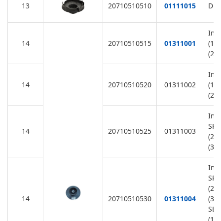
13
20710510510
01111015
Dif
Imp
14
20710510515
01311001
(11
(22
Imp
14
20710510520
01311002
(11
(22
Imp
SR2
14
20710510525
01311003
(22
(38
Imp
SR1
(22
14
20710510530
01311004
(38
SB1
(11