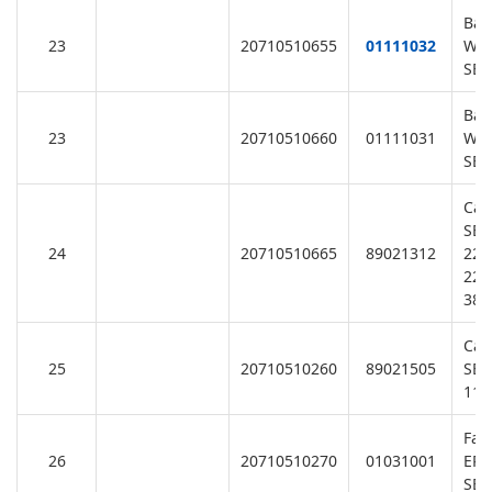
Bas
23
20710510655
01111032
Was
SB1
Bas
23
20710510660
01111031
Was
SB2
Cab
SB/
24
20710510665
89021312
220
220
380
Cab
25
20710510260
89021505
SB/
110
Fan
26
20710510270
01031001
EPH
SB/