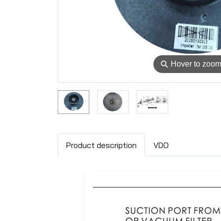
⚲
Hover to zoo
Product description
VDO