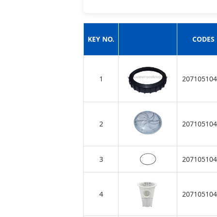
KEY NO.
CODES
1
207105104
2
207105104
3
207105104
4
207105104