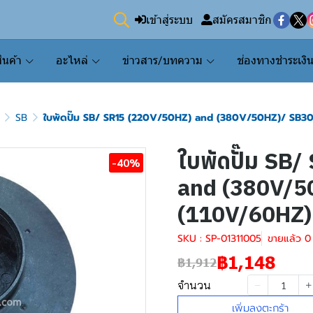
เข้าสู่ระบบ
สมัครสมาชิก
ินค้า
อะไหล่
ข่าวสาร/บทความ
ช่องทางชำระเงิ
SB
ใบพัดปั๊ม SB/ SR15 (220V/50HZ) and (380V/50HZ)/ SB
ใบพัดปั๊ม SB
-40%
and (380V/5
(110V/60HZ)
SKU : SP-01311005
ขายแล้ว 0 
฿1,148
฿1,912
จำนวน
เพิ่มลงตะกร้า