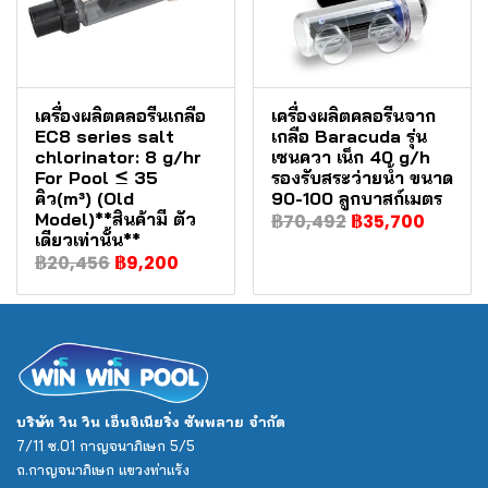
เครื่องผลิตคลอรีนเกลือ
เครื่องผลิตคลอรีนจาก
EC8 series salt
เกลือ Baracuda รุ่น
chlorinator: 8 g/hr
เซนควา เน็ก 40 g/h
For Pool ≤ 35
รองรับสระว่ายน้ำ ขนาด
คิว(m³) (Old
90-100 ลูกบาสก์เมตร
Model)**สินค้ามี ตัว
฿70,492
฿35,700
เดียวเท่านั้น**
฿20,456
฿9,200
บริษัท วิน วิน เอ็นจิเนียริ่ง ซัพพลาย จำกัด
7/11 ซ.01 กาญจนาภิเษก 5/5
ถ.กาญจนาภิเษก แขวงท่าแร้ง