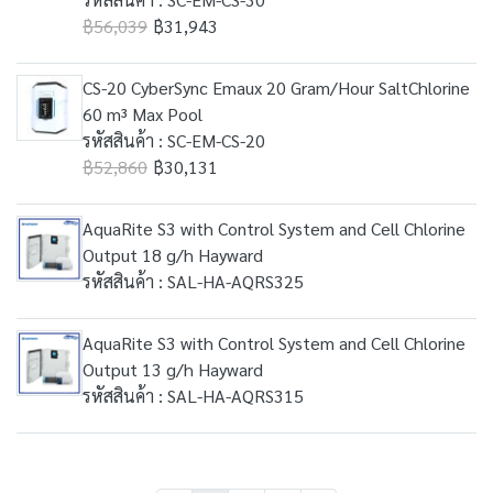
฿56,039
฿31,943
CS-20 CyberSync Emaux 20 Gram/Hour SaltChlorine
60 m³ Max Pool
รหัสสินค้า : SC-EM-CS-20
฿52,860
฿30,131
AquaRite S3 with Control System and Cell Chlorine
Output 18 g/h Hayward
รหัสสินค้า : SAL-HA-AQRS325
AquaRite S3 with Control System and Cell Chlorine
Output 13 g/h Hayward
รหัสสินค้า : SAL-HA-AQRS315