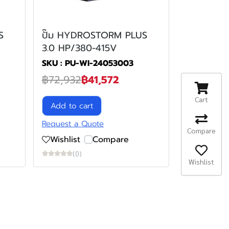
S
ปั๊ม HYDROSTORM PLUS
3.0 HP/380-415V
SKU : PU-WI-24053003
฿72,932
฿41,572
Cart
Add to cart
Request a Quote
Compare
Wishlist
Compare
(0)
Wishlist