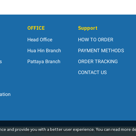
OFFICE
Support
Head Office
HOW TO ORDER
Hua Hin Branch
PAYMENT METHODS
s
Pattaya Branch
ORDER TRACKING
CONTACT US
ation
ce and provide you with a better user experience. You can read more de
Copyright | All Rights Reserved | Powered by Winwinpool