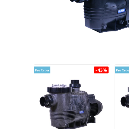
-43%
Pre Order
Pre Orde