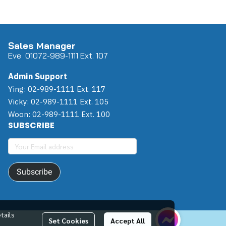
Sales Manager
Eve 0
107
2-989-1111 Ext. 107
Admin Support
Ying: 02-989-1111 Ext. 117
Vicky: 02-989-1111 Ext. 105
Woon: 02-989-1111 Ext. 100
SUBSCRIBE
Subscribe
tails
Set Cookies
Accept All