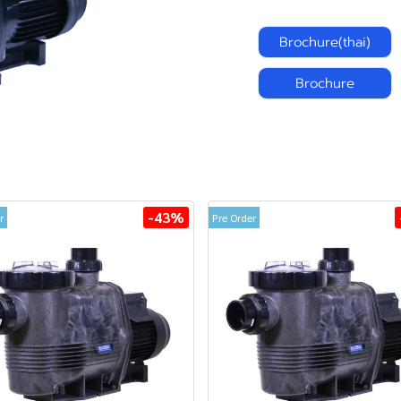
Brochure(thai)
Brochure
-43%
r
Pre Order