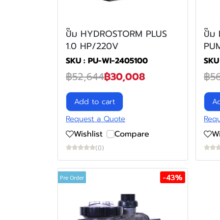
ปั๊ม HYDROSTORM PLUS
ปั๊
1.0 HP/220V
PUM
SKU : PU-WI-2405100
SKU
฿52,644
฿30,008
฿5
Add to cart
Ad
Request a Quote
Requ
Wishlist
Compare
Wi
(0)
-43%
Pre Order