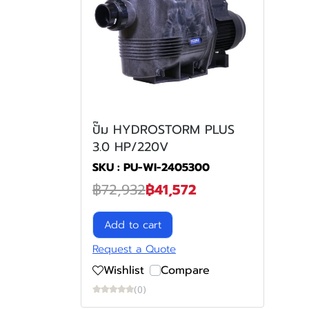
ปั๊ม HYDROSTORM PLUS
3.0 HP/220V
SKU : PU-WI-2405300
฿72,932
฿41,572
Add to cart
Request a Quote
Wishlist
Compare
(0)