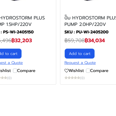
ม HYDROSTORM PLUS
ปั๊ม HYDROSTORM PLU
P 1.5HP/220V
PUMP 2.0HP/220V
 : PS-WI-2405150
SKU : PU-WI-2405200
6,496
฿32,203
฿59,708
฿34,034
d to cart
Add to cart
est a Quote
Request a Quote
shlist
Compare
Wishlist
Compare
(0)
(0)