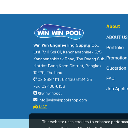
About
ABOUT US
Win Win Engineering Supply Co.,
Portfolio
Ltd.
7/11 Soi 01, Kanchanaphisek 5/5
Promotion
Kanchanaphisek Road, Tha Raeng Sub-
district Bang Khen District, Bangkok
Quotation
10220, Thailand
FAQ
02-989-1111 , 02-130-6134-35
Fax. 02-130-6136
Job Applic
@winwinpool
info@winwinpoolshop.com
MAP
This website uses cookies to enhance performan