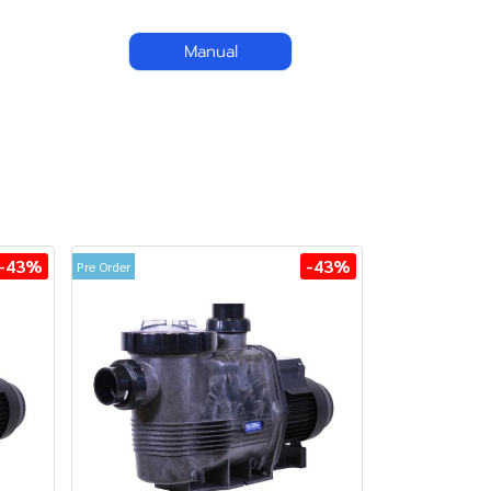
Manual
-43%
-43%
Pre Order