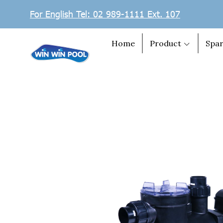
For English Tel: 02 989-1111 Ext. 107
Home
Product
Spar