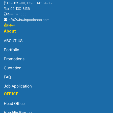
02-989-1111 , 02-130-6134-35
Fax. 02-130-6136
@winwinpool
info@winwinpoolshop.com
MAP
About
ABOUT US
Portfolio
Promotions
Quotation
FAQ
Job Application
OFFICE
Head Office
Hua Hin Branch