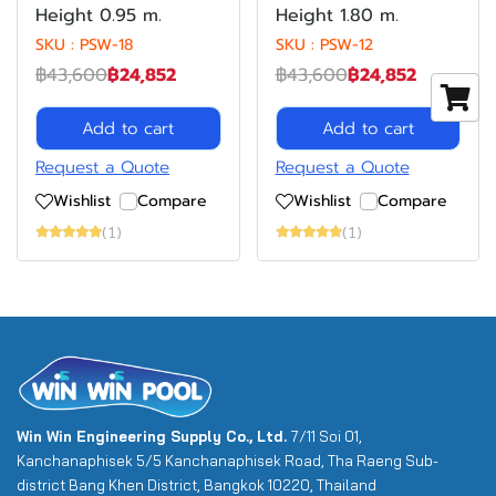
Height 0.95 m.
Height 1.80 m.
SKU : PSW-18
SKU : PSW-12
฿43,600
฿24,852
฿43,600
฿24,852
Add to cart
Add to cart
Request a Quote
Request a Quote
Wishlist
Compare
Wishlist
Compare
(1)
(1)
Win Win Engineering Supply Co., Ltd.
7/11 Soi 01,
Kanchanaphisek 5/5 Kanchanaphisek Road, Tha Raeng Sub-
district Bang Khen District, Bangkok 10220, Thailand