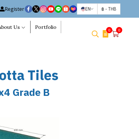
Register
EN
฿
-
THB
About Us
Portfolio
0
0
otta Tiles
4x4 Grade B