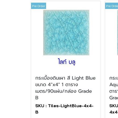
Pre Order
Pre Orde
กระเบื้องดินเผา สี Light Blue
กระเ
ขนาด 4"x4" 1 ตาราง
Aqu
เมตร/90แผ่น/กล่อง Grade
ตาร
B
Gra
SKU : Tiles-LightBlue-4x4-
SKU
B
4x4