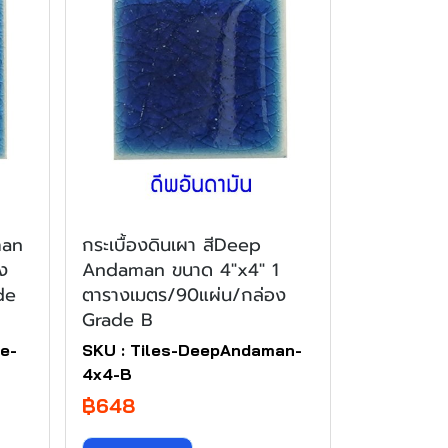
man
กระเบื้องดินเผา สีDeep
ง
Andaman ขนาด 4"x4" 1
de
ตารางเมตร/90แผ่น/กล่อง
Grade B
e-
SKU : Tiles-DeepAndaman-
4x4-B
฿648