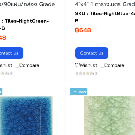
ร/90แผ่น/กล่อง Grade
4"x4" 1 ตารางเมตร Gra
SKU : Tiles-NightBlue-4
B
 : Tiles-NightGreen-
-B
฿648
48
ntact us
Contact us
shlist
Compare
Wishlist
Compare
(0)
(0)
r
Pre Order