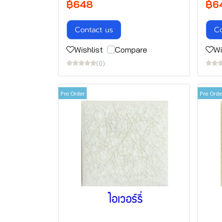
฿648
฿6
Contact us
Co
Wishlist
Compare
Wi
(0)
Pre Order
Pre Orde