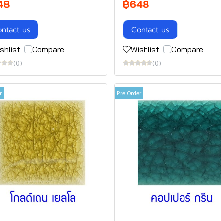
48
฿648
ntact us
Contact us
shlist
Compare
Wishlist
Compare
(0)
(0)
r
Pre Order