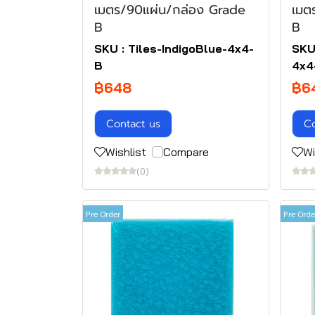
เมตร/90แผ่น/กล่อง Grade
เมต
B
B
SKU : Tiles-IndigoBlue-4x4-
SKU
B
4x4
฿648
฿6
Contact us
Co
Wishlist
Compare
Wi
(0)
Pre Order
Pre Orde