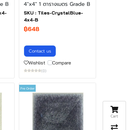
de B
4"x4" 1 ตารางเมตร Grade B
x4-
SKU : Tiles-CrystalBlue-
4x4-B
฿648
Contact us
Wishlist
Compare
(0)
Pre Order
Cart