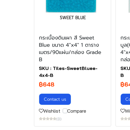
กระเบื้องดินเผา สี Sweet
กระเ
Blue ขนาด 4"x4" 1 ตาราง
บูล
เมตร/90แผ่น/กล่อง Grade
4"x
B
กล่
SKU : Tiles-SweetBluee-
SKU
4x4-B
B
฿648
฿6
Contact us
Co
Wishlist
Compare
Wi
(0)