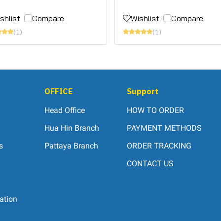
shlist
Compare
Wishlist
Compare
(1)
(1)
OFFICE
Support
Head Office
HOW TO ORDER
Hua Hin Branch
PAYMENT METHODS
s
Pattaya Branch
ORDER TRACKING
CONTACT US
ation