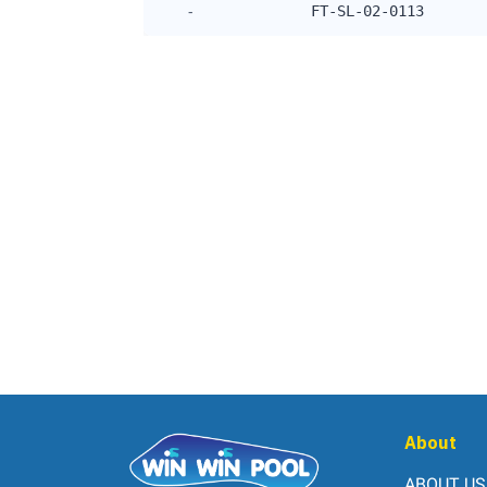
-
FT-SL-02-0113
About
ABOUT US