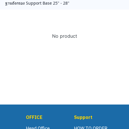
ฐานถังกรอง Support Base 25" - 28"
No product
OFFICE
Support
Head Office
HOW TO ORDER