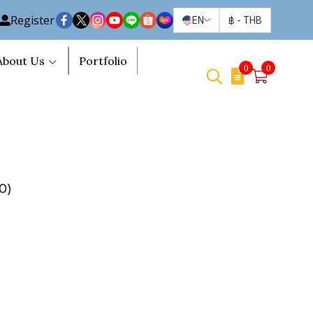
Register
EN
฿
-
THB
About Us
Portfolio
0
0
0)