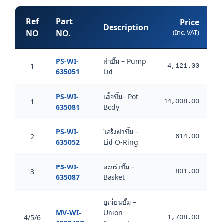
Ref
Part
Price
Description
W
NO
NO.
(Inc. VAT)
PS-WI-
ฝาปั๊ม – Pump
1
4,121.00
2,
635051
Lid
PS-WI-
เสื้อปั๊ม– Pot
1
14,008.00
8,
635081
Body
PS-WI-
โอริงฝาปั๊ม –
2
614.00
635052
Lid O-Ring
PS-WI-
ตะกร้าปั๊ม –
3
801.00
635087
Basket
ยูเนี่ยนปั๊ม –
MV-WI-
Union
4/5/6
1,708.00
1,