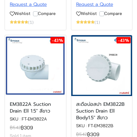
Request a Quote
Request a Quote
Wishlist
Compare
Wishlist
Compare
(1)
(1)
-43%
-43%
EM3822A Suction
สะดือบ่อสปา EM3822B
Drain Ell 1.5" สีขาว
Suction Drain Ell
Body1.5" สีขาว
SKU : FT-EM3822A
SKU : FT-EM3822B
฿309
฿542
฿309
฿542
Sold 1 item