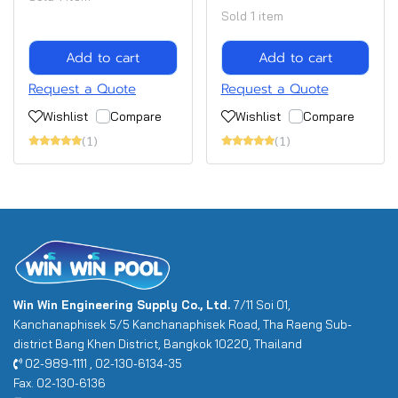
Sold 1 item
Add to cart
Add to cart
Request a Quote
Request a Quote
Wishlist
Compare
Wishlist
Compare
(1)
(1)
Win Win Engineering Supply Co., Ltd.
7/11 Soi 01,
Kanchanaphisek 5/5 Kanchanaphisek Road, Tha Raeng Sub-
district Bang Khen District, Bangkok 10220, Thailand
02-989-1111 , 02-130-6134-35
Fax. 02-130-6136