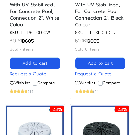
With UV Stabilized,
With UV Stabilized,
For Concrete Pool,
For Concrete Pool,
Connection 2", White
Connection 2", Black
Colour
Colour
SKU : FT-PSF-09-CW
SKU : FT-PSF-09-CB
฿605
฿605
฿1,061
฿1,061
Sold 7 items
Sold 6 items
Add to cart
Add to cart
Request a Quote
Request a Quote
Wishlist
Compare
Wishlist
Compare
(1)
(1)
-43%
-43%