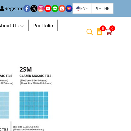
Register
EN
฿
-
THB
About Us
Portfolio
0
0