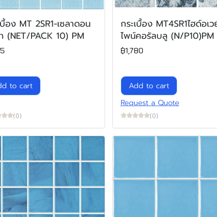
เบื้อง MT 2SR1-เซลาดอน
กระเบื้อง MT4SR1ไฮด์อเวย
า (NET/PACK 10) PM
ไพน์คอรัลบลู (N/P10)PM
05
฿1,780
d to cart
Add to cart
Request a Quote
(0)
(0)