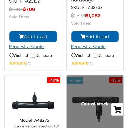
กัดกร่อนสูง
SKU : FT-A25152
SKU : FT-A32232
฿1,237
฿706
฿1,898
฿1,082
Sold 1 item
Sold 1 item
Add to cart
Add to cart
Request a Quote
Request a Quote
Wishlist
Compare
Wishlist
Compare
(1)
(1)
-43%
-43%
Pre Order
Out of stock