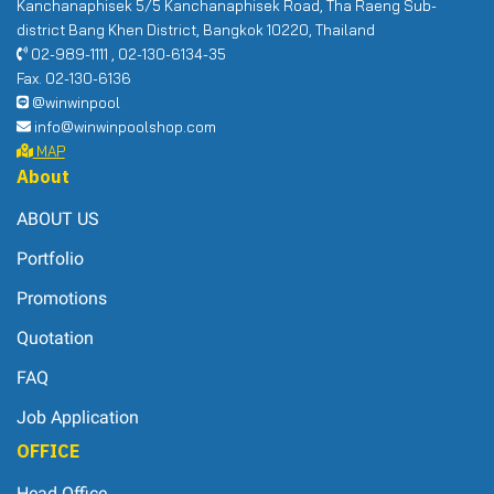
Kanchanaphisek 5/5 Kanchanaphisek Road, Tha Raeng Sub-
district Bang Khen District, Bangkok 10220, Thailand
02-989-1111 , 02-130-6134-35
Fax. 02-130-6136
@winwinpool
info@winwinpoolshop.com
MAP
About
ABOUT US
Portfolio
Promotions
Quotation
FAQ
Job Application
OFFICE
Head Office