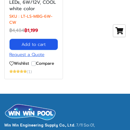
LEDs, 6W/12V, COOL
white color
SKU : LT-LS-MBG-6W-
CW
฿4,484
฿1,199
Add to cart
Request a Quote
Wishlist
Compare
(1)
Win Win Engineering Supply Co., Ltd.
7/11 Soi 01,