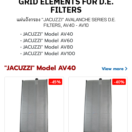
GRID ELEMENTS FOR D.E.
FILTERS
แผ่นถังกรอง "JACUZZI" AVALANCHE SERIES D.E.
FILTERS, AV40 - AV10
JACUZZI" Model AV40
JACUZZI" Model AV60
JACUZZI" Model AV80
JACUZZI" Model AV100
"JACUZZI" Model AV40
View more
-45%
-40%