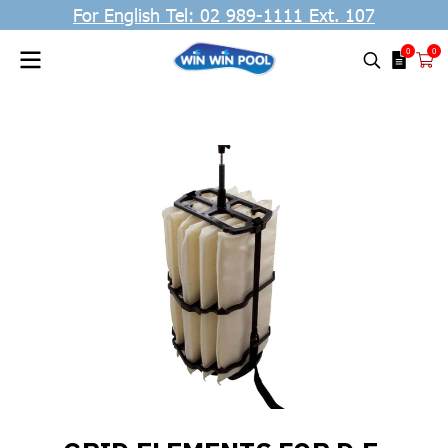
For English Tel: 02 989-1111 Ext. 107
0
0