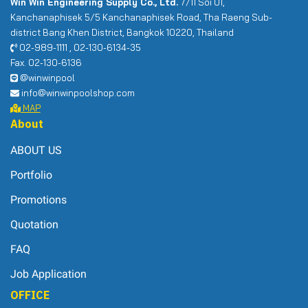
Win Win Engineering Supply Co., Ltd.
7/11 Soi 01,
Kanchanaphisek 5/5 Kanchanaphisek Road, Tha Raeng Sub-
district Bang Khen District, Bangkok 10220, Thailand
02-989-1111 , 02-130-6134-35
Fax. 02-130-6136
@winwinpool
info@winwinpoolshop.com
MAP
About
ABOUT US
Portfolio
Promotions
Quotation
FAQ
Job Application
OFFICE