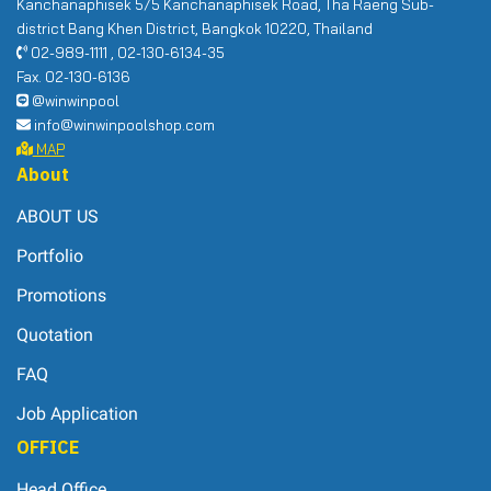
Kanchanaphisek 5/5 Kanchanaphisek Road, Tha Raeng Sub-
district Bang Khen District, Bangkok 10220, Thailand
02-989-1111 , 02-130-6134-35
Fax. 02-130-6136
@winwinpool
info@winwinpoolshop.com
MAP
About
ABOUT US
Portfolio
Promotions
Quotation
FAQ
Job Application
OFFICE
Head Office