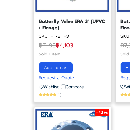
Butterfly Valve ERA 3" (UPVC
Butt
+ Flange)
Flan
SKU : FT-BTF3
SKU 
฿7,198
฿4,103
฿7,
Sold 1 item
Sold
Add to cart
Ad
Request a Quote
Requ
Wishlist
Compare
Wi
(1)
-43%