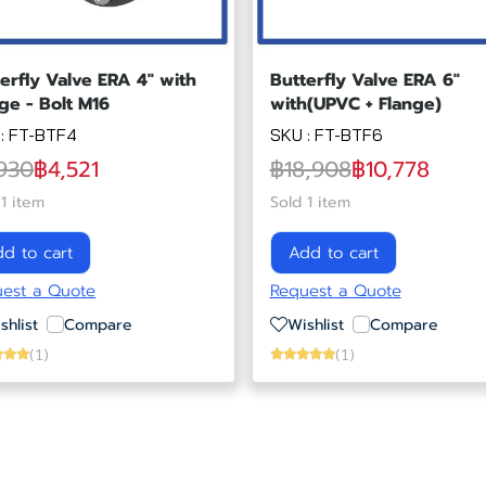
erfly Valve ERA 4" with
Butterfly Valve ERA 6"
ge - Bolt M16
with(UPVC + Flange)
: FT-BTF4
SKU : FT-BTF6
930
฿4,521
฿18,908
฿10,778
 1 item
Sold 1 item
d to cart
Add to cart
est a Quote
Request a Quote
shlist
Compare
Wishlist
Compare
(1)
(1)