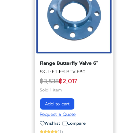
Flange Butterfly Valve 6"
SKU : FT-ER-BTV-F60
฿3,538
฿2,017
Sold 1 item
Add to cart
Request a Quote
Wishlist
Compare
(1)