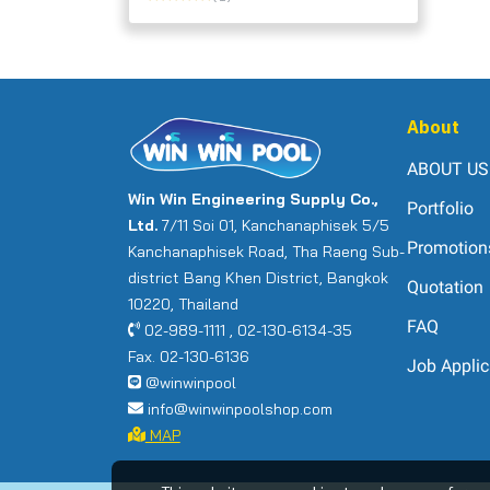
About
ABOUT US
Win Win Engineering Supply Co.,
Portfolio
Ltd.
7/11 Soi 01, Kanchanaphisek 5/5
Promotion
Kanchanaphisek Road, Tha Raeng Sub-
district Bang Khen District, Bangkok
Quotation
10220, Thailand
FAQ
02-989-1111 , 02-130-6134-35
Fax. 02-130-6136
Job Applic
@winwinpool
info@winwinpoolshop.com
MAP