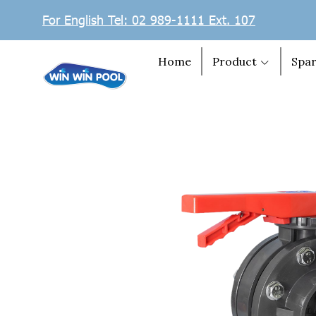
For English Tel: 02 989-1111 Ext. 107
Home
Product
Spar