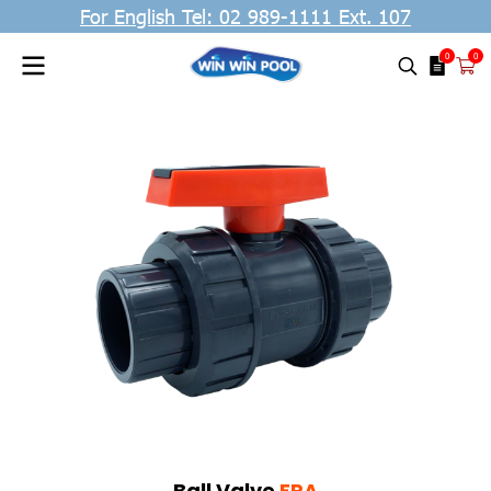
For English Tel: 02 989-1111 Ext. 107
0
0
Ball Valve
ERA