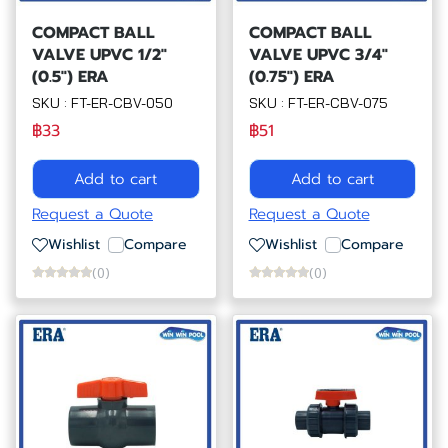
COMPACT BALL
COMPACT BALL
VALVE UPVC 1/2"
VALVE UPVC 3/4"
(0.5") ERA
(0.75") ERA
SKU : FT-ER-CBV-050
SKU : FT-ER-CBV-075
฿33
฿51
Add to cart
Add to cart
Request a Quote
Request a Quote
Wishlist
Compare
Wishlist
Compare
(0)
(0)