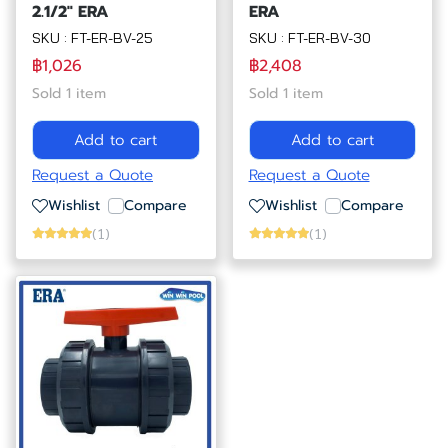
2.1/2" ERA
ERA
SKU : FT-ER-BV-25
SKU : FT-ER-BV-30
฿1,026
฿2,408
Sold 1 item
Sold 1 item
Add to cart
Add to cart
Request a Quote
Request a Quote
Wishlist
Compare
Wishlist
Compare
(1)
(1)