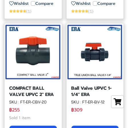
Wishlist
Compare
Wishlist
Compare
(1)
(1)
COMPACT BALL
Ball Valve UPVC 1-
VALVE UPVC 2" ERA
1/4" ERA
SKU : FT-ER-CBV-20
SKU : FT-ER-BV-12
฿255
฿309
Sold 1 item