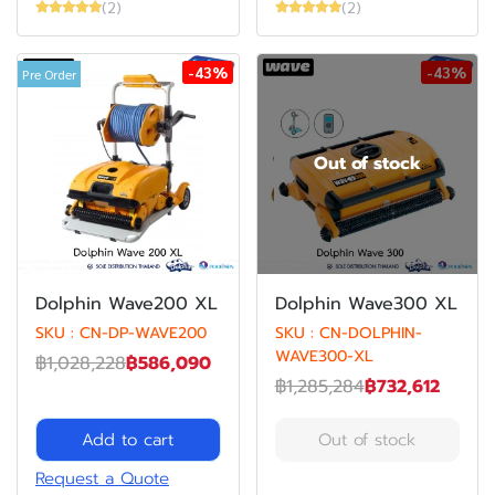
(2)
(2)
-43%
-43%
Pre Order
Out of stock
Dolphin Wave200 XL
Dolphin Wave300 XL
SKU : CN-DP-WAVE200
SKU : CN-DOLPHIN-
WAVE300-XL
฿1,028,228
฿586,090
฿1,285,284
฿732,612
Add to cart
Out of stock
Request a Quote