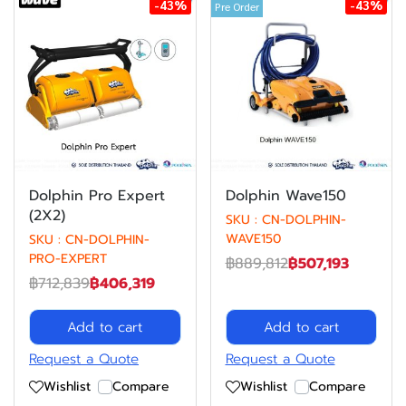
-43%
-43%
Pre Order
Dolphin Pro Expert
Dolphin Wave150
(2X2)
SKU : CN-DOLPHIN-
WAVE150
SKU : CN-DOLPHIN-
PRO-EXPERT
฿889,812
฿507,193
฿712,839
฿406,319
Add to cart
Add to cart
Request a Quote
Request a Quote
Wishlist
Compare
Wishlist
Compare