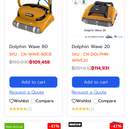
Dolphin Wave 80
Dolphin Wave 20
SKU : CN-WAVE-80CB
SKU : CN-DOLPHIN-
WAVE20
฿192,030
฿109,458
฿201,632
฿114,931
Add to cart
Add to cart
Request a Quote
Request a Quote
Wishlist
Compare
Wishlist
Compare
(2)
(2)
-43%
-43%
New Arrival