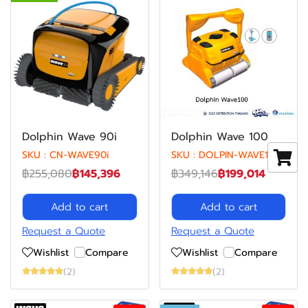
Dolphin Wave 90i
Dolphin Wave 100
SKU : CN-WAVE90i
SKU : DOLPIN-WAVE100
฿255,080
฿145,396
฿349,146
฿199,014
Add to cart
Add to cart
Request a Quote
Request a Quote
Wishlist
Compare
Wishlist
Compare
(2)
(2)