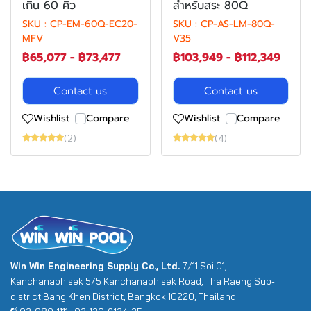
เกิน 60 คิว
สำหรับสระ 80Q
SKU : CP-EM-60Q-EC20-
SKU : CP-AS-LM-80Q-
MFV
V35
฿65,077
-
฿73,477
฿103,949
-
฿112,349
Contact us
Contact us
Wishlist
Compare
Wishlist
Compare
(2)
(4)
Win Win Engineering Supply Co., Ltd.
7/11 Soi 01,
Kanchanaphisek 5/5 Kanchanaphisek Road, Tha Raeng Sub-
district Bang Khen District, Bangkok 10220, Thailand