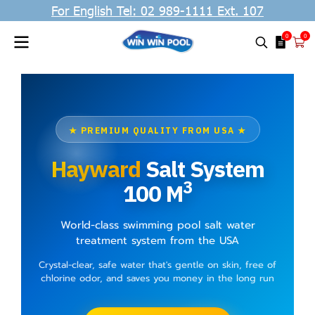
For English Tel: 02 989-1111 Ext. 107
0
0
★ PREMIUM QUALITY FROM USA ★
Hayward
Salt System
3
100 M
World-class swimming pool salt water
treatment system from the USA
Crystal-clear, safe water that's gentle on skin, free of
chlorine odor, and saves you money in the long run