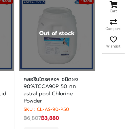
-43%
-43%
Cart
Compare
Out of stock
Wishlist
คลอรีนไตรคลอฯ ชนิดผง
90%TCCA90P 50 กก
cid
astral pool Chlorine
Powder
SKU : CL-AS-90-P50
฿6,807
฿3,880