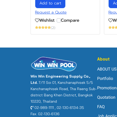
Add to cart
Ad
Request a Quote
Requ
Wishlist
Compare
Wi
(2)
About
ABOUT US
Win Win Engineering Supply Co.,
Portfolio
Ltd.
7/11 Soi 01, Kanchanaphisek 5/5
Promotion
Kanchanaphisek Road, Tha Raeng Sub-
district Bang Khen District, Bangkok
Quotation
10220, Thailand
FAQ
02-989-1111 , 02-130-6134-35
Fax. 02-130-6136
Job Applic