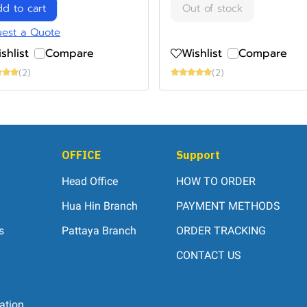
d to cart
Out of stock
est a Quote
shlist
Compare
Wishlist
Compare
(2)
(2)
OFFICE
Support
Head Office
HOW TO ORDER
Hua Hin Branch
PAYMENT METHODS
s
Pattaya Branch
ORDER TRACKING
CONTACT US
ation