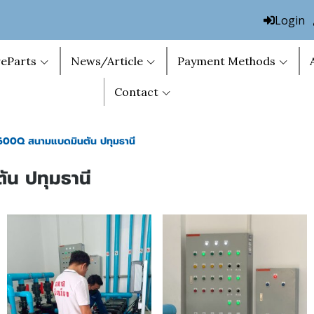
Login
eParts
News/Article
Payment Methods
Contact
600Q สนามแบดมินตัน ปทุมธานี
น ปทุมธานี