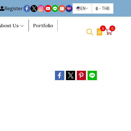
Register
EN
฿
-
THB
About Us
Portfolio
0
0