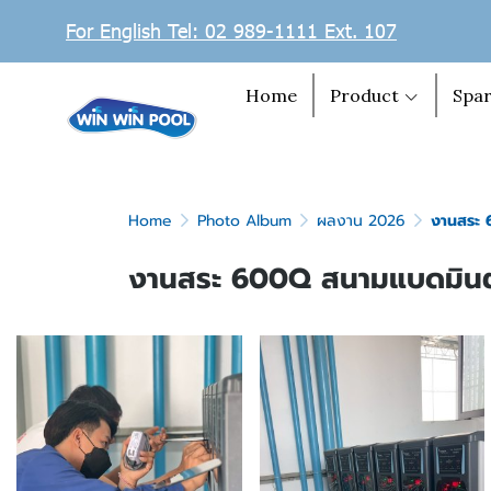
For English Tel: 02 989-1111 Ext. 107
Home
Product
Spar
Home
Photo Album
ผลงาน 2026
งานสระ 
งานสระ 600Q สนามแบดมินตั