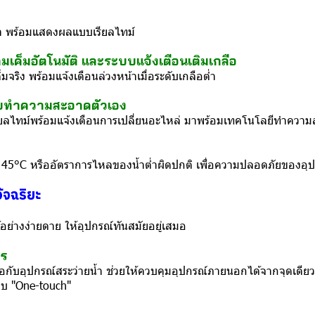
ยำ พร้อมแสดงผลแบบเรียลไทม์
ค็มอัตโนมัติ และระบบแจ้งเตือนเติมเกลือ
ริง พร้อมแจ้งเตือนล่วงหน้าเมื่อระดับเกลือต่ำ
บบทำความสะอาดตัวเอง
ลไทม์พร้อมแจ้งเตือนการเปลี่ยนอะไหล่ มาพร้อมเทคโนโลยีทำความสะ
ำเกิน 45°C หรืออัตราการไหลของน้ำต่ำผิดปกติ เพื่อความปลอดภัยของอุ
ัจฉริยะ
อย่างง่ายดาย ให้อุปกรณ์ทันสมัยอยู่เสมอ
จร
่อกับอุปกรณ์สระว่ายน้ำ ช่วยให้ควบคุมอุปกรณ์ภายนอกได้จากจุดเดียว
แบบ "One-touch"