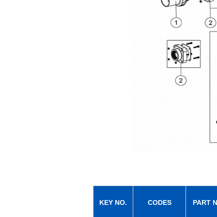
KEY NO.
CODES
PART N