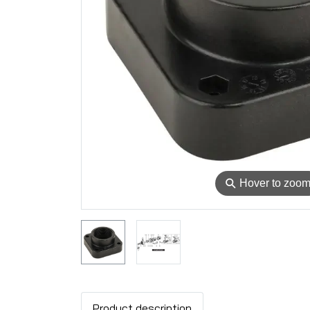
⚲
Hover to zoo
Product description