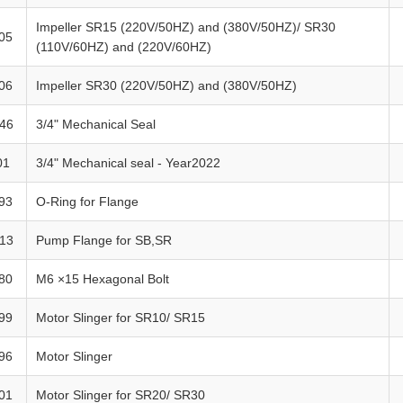
Impeller SR15 (220V/50HZ) and (380V/50HZ)/ SR30
05
(110V/60HZ) and (220V/60HZ)
06
Impeller SR30 (220V/50HZ) and (380V/50HZ)
46
3/4" Mechanical Seal
01
3/4" Mechanical seal - Year2022
93
O-Ring for Flange
13
Pump Flange for SB,SR
80
M6 ×15 Hexagonal Bolt
99
Motor Slinger for SR10/ SR15
96
Motor Slinger
01
Motor Slinger for SR20/ SR30