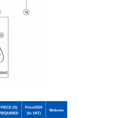
PIECE (S)
Price2026
Website
REQUIRED
(In VAT)