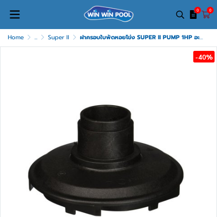
0
0
Home
...
Super II
ฝาครอบใบพัดหอยโข่ง SUPER II PUMP 1HP อะไหล่หมายเลข 6a
-40%