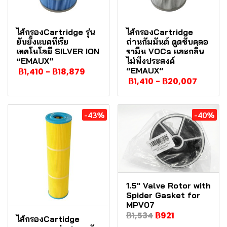
ไส้กรองCartridge รุ่น
ไส้กรองCartridge
ยับยั้งแบคทีเรีย
ถ่านกัมมันต์ ดูดซับคลอ
เทคโนโลยี SILVER ION
รามีน VOCs และกลิ่น
“EMAUX”
ไม่พึงประสงค์
“EMAUX”
฿1,410
-
฿18,879
฿1,410
-
฿20,007
-43%
-40%
1.5" Valve Rotor with
Spider Gasket for
MPV07
฿1,534
฿921
ไส้กรองCartidge