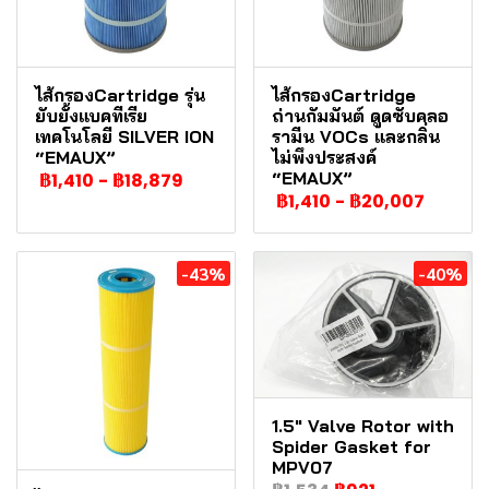
ไส้กรองCartridge รุ่น
ไส้กรองCartridge
ยับยั้งแบคทีเรีย
ถ่านกัมมันต์ ดูดซับคลอ
เทคโนโลยี SILVER ION
รามีน VOCs และกลิ่น
“EMAUX”
ไม่พึงประสงค์
“EMAUX”
฿1,410
-
฿18,879
฿1,410
-
฿20,007
-43%
-40%
1.5" Valve Rotor with
Spider Gasket for
MPV07