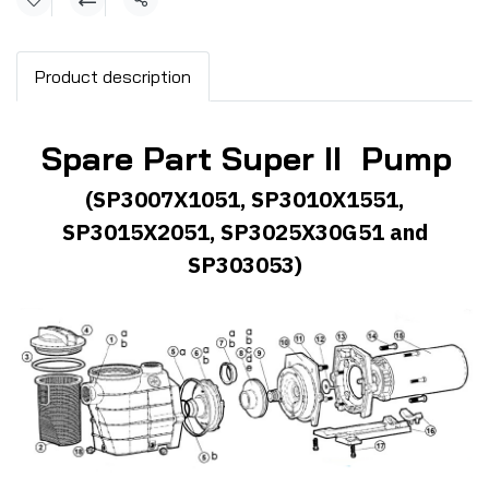
แชร์
Product description
Spare Part Super II Pump
(SP3007X1051, SP3010X1551,
SP3015X2051, SP3025X30G51 and
SP303053)