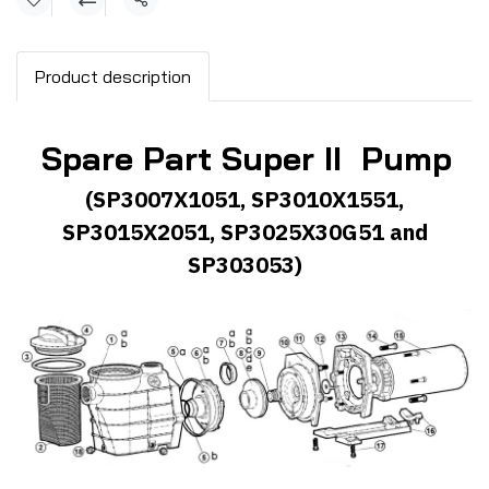
แชร์
Product description
Spare Part Super II Pump
(SP3007X1051, SP3010X1551,
SP3015X2051, SP3025X30G51 and
SP303053)