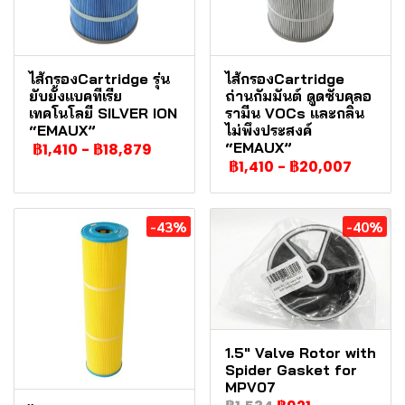
ไส้กรองCartridge รุ่น
ไส้กรองCartridge
ยับยั้งแบคทีเรีย
ถ่านกัมมันต์ ดูดซับคลอ
เทคโนโลยี SILVER ION
รามีน VOCs และกลิ่น
“EMAUX”
ไม่พึงประสงค์
“EMAUX”
฿1,410
-
฿18,879
฿1,410
-
฿20,007
-43%
-40%
1.5" Valve Rotor with
Spider Gasket for
MPV07