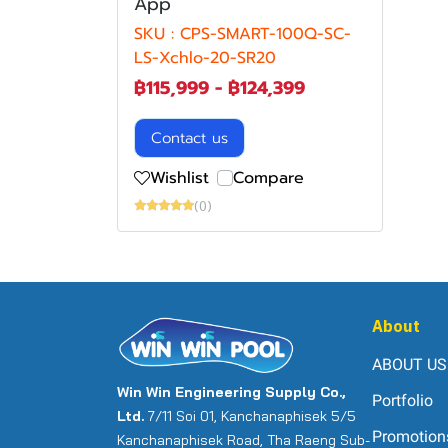
App
SKU : CPS-SMART-100Q-SC-
LS-Xchlo-20-SR20
฿115,999
-
฿124,399
Contact us
Wishlist
Compare
(0)
About
ABOUT US
Win Win Engineering Supply Co.,
Portfolio
Ltd.
7/11 Soi 01, Kanchanaphisek 5/5
Promotion
Kanchanaphisek Road, Tha Raeng Sub-