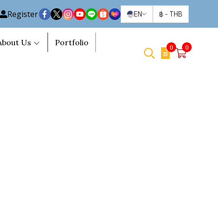
Register
EN
฿
-
THB
About Us
Portfolio
0
0