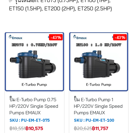
✅ รุ่นให้เลือก: ET075 (0.75HP), ET100 (1HP),
ET150 (1.5HP), ET200 (2HP), ET250 (2.5HP)
-43%
-43%
ปั๊ม E-Turbo Pump 0.75
ปั๊ม E-Turbo Pump 1
HP/220V Single Speed
HP/220V Single Speed
Pumps EMAUX
Pumps EMAUX
SKU : PU-EM-ET-075
SKU : PU-EM-ET-100
฿18,551
฿10,575
฿20,625
฿11,757