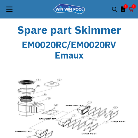
0
0
Spare part Skimmer
EM0020RC/EM0020RV
Emaux