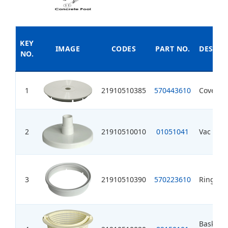
KEY
IMAGE
CODES
PART NO.
DESCRI
NO.
1
21910510385
570443610
Cover / 
2
21910510010
01051041
Vac Plat
3
21910510390
570223610
Ring Sea
Basket w