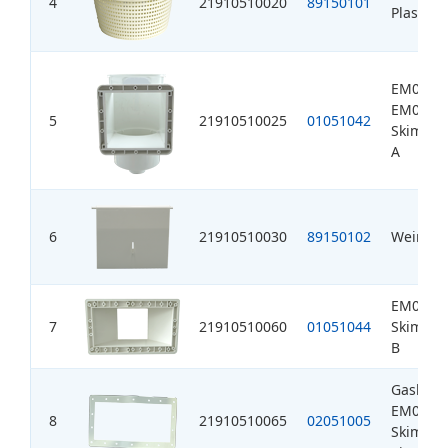
4
21910510020
89150101
Plastic 
EM0010
EM0020
5
21910510025
01051042
Skimmer
A
6
21910510030
89150102
Weir Sat
EM0020
7
21910510060
01051044
Skimmer
B
Gasket f
EM0020
8
21910510065
02051005
Skimmer