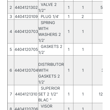
VALVE 2
2
4404121302
1
1
5,50
1/2"
3
4404120109
PLUG 1/4'
1
2
22
SPRING
WITH
4
4404120703
1
1
1,72
WASHERS 2
1/2'
GASKETS 2
5
4404120705
1
1
1,71
1/2'
DISTRIBUTOR
6
4404120704
WITH
1
1
3,67
GASKETS 2
1/2'
SUPERIOR
7
4404121310
SET 2 1/2"
1
1
12,36
BLAC "
VISOR
8
4404120706
1
1
54