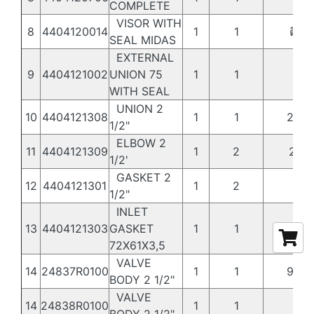
COMPLETE
VISOR WITH
8
4404120014
1
1
ติดต
SEAL MIDAS
EXTERNAL
9
4404121002
UNION 75
1
1
44
WITH SEAL
UNION 2
10
4404121308
1
1
2,66
1/2"
ELBOW 2
11
4404121309
1
2
2,81
1/2'
GASKET 2
12
4404121301
1
2
40
1/2"
INLET
13
4404121303
GASKET
1
1
31
72X61X3,5
VALVE
14
24837R0100
1
1
9,68
BODY 2 1/2"
VALVE
14
24838R0100
1
1
9,11