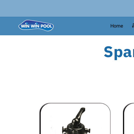
Home
ส
Spar