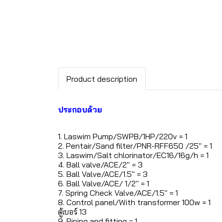
Product description
ประกอบด้วย
1. Laswim Pump/SWPB/1HP/220v = 1
2. Pentair/Sand filter/PNR-RFF650 /25" = 1
3. Laswim/Salt chlorinator/EC16/16g/h = 1
4. Ball valve/ACE/2" = 3
5. Ball Valve/ACE/1.5" = 3
6. Ball Valve/ACE/ 1/2" = 1
7. Spring Check Valve/ACE/1.5" = 1
8. Control panel/With transformer 100w = 1
ตู้เบอร์ 13
9. Piping and fitting = 1