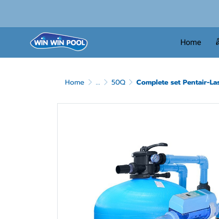
Home
ส
Home
...
50Q
Complete set Pentair-Lasw